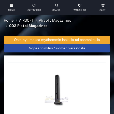
MENU
CATEGORIES
SEARCH
WATCHLIST
CART
Home
AIRSOFT
Airsoft Magazines
CO2 Pistol Magazines
Osta nyt, maksa myöhemmin laskulla tai osamaksulla
Nopea toimitus Suomen varastosta