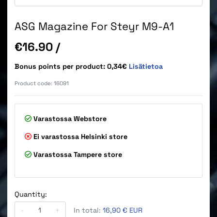
ASG Magazine For Steyr M9-A1
Price
€16.90
/
Bonus points per product: 0,34€
Lisätietoa
Product code:
16091
Varastossa
Webstore
Ei varastossa
Helsinki store
Varastossa
Tampere store
Quantity:
-
+
In total:
16,90 € EUR